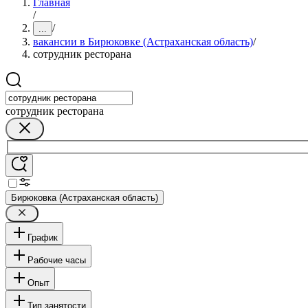
Главная
/
/
...
вакансии в Бирюковке (Астраханская область)
/
сотрудник ресторана
сотрудник ресторана
Бирюковка (Астраханская область)
График
Рабочие часы
Опыт
Тип занятости