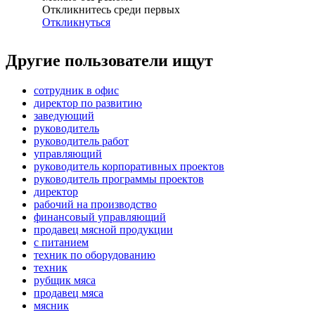
Откликнитесь среди первых
Откликнуться
Другие пользователи ищут
сотрудник в офис
директор по развитию
заведующий
руководитель
руководитель работ
управляющий
руководитель корпоративных проектов
руководитель программы проектов
директор
рабочий на производство
финансовый управляющий
продавец мясной продукции
с питанием
техник по оборудованию
техник
рубщик мяса
продавец мяса
мясник