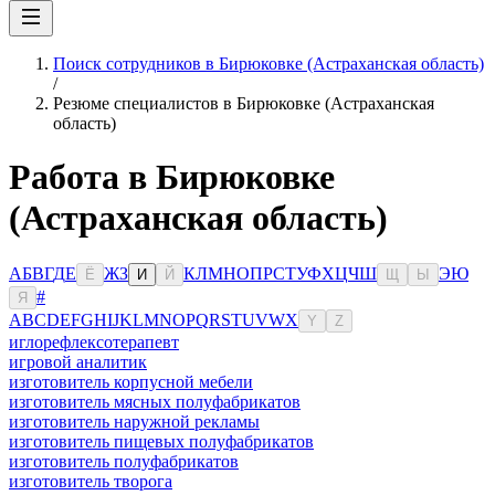
Поиск сотрудников в Бирюковке (Астраханская область)
/
Резюме специалистов в Бирюковке (Астраханская
область)
Работа в Бирюковке
(Астраханская область)
А
Б
В
Г
Д
Е
Ж
З
К
Л
М
Н
О
П
Р
С
Т
У
Ф
Х
Ц
Ч
Ш
Э
Ю
Ё
И
Й
Щ
Ы
#
Я
A
B
C
D
E
F
G
H
I
J
K
L
M
N
O
P
Q
R
S
T
U
V
W
X
Y
Z
иглорефлексотерапевт
игровой аналитик
изготовитель корпусной мебели
изготовитель мясных полуфабрикатов
изготовитель наружной рекламы
изготовитель пищевых полуфабрикатов
изготовитель полуфабрикатов
изготовитель творога