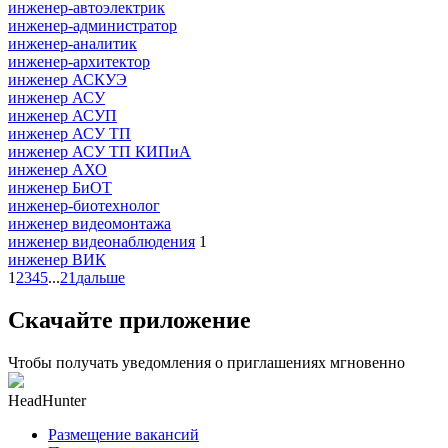
инженер-автоэлектрик
инженер-администратор
инженер-аналитик
инженер-архитектор
инженер АСКУЭ
инженер АСУ
инженер АСУП
инженер АСУ ТП
инженер АСУ ТП КИПиА
инженер АХО
инженер БиОТ
инженер-биотехнолог
инженер видеомонтажа
инженер видеонаблюдения
1
инженер ВИК
1
2
3
4
5
...
21
дальше
Скачайте приложение
Чтобы получать уведомления о приглашениях мгновенно
HeadHunter
Размещение вакансий