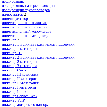
изолировщик
изолировщик на термоизоляции
изолировщик трубопроводов
иллюстратор
2
инвентаризатор
инвестиционный аналитик
инвестиционный директор
инвестиционный консультант
инвестиционный менеджер
инженер
2
инженер 1-й линии технической поддержки
инженер 1 категории
инженер 1С
инженер 2-й линии технической поддержки
инженер 2 категории
инженер 3 категории
инженер Cisco
инженер III категории
инженер II категории
инженер IP-телефонии
инженер I категории
инженер Linux
инженер Service Desk
инженер VoIP
инженер авторского надзора